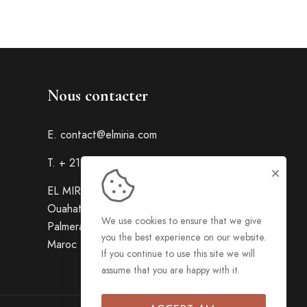
Nous contacter
E.
contact@elmiria.com
T. + 212 5 24 30 65 44
EL MIRIA PALAIS RIAD,
Ouahat Sidi Brahim Bellaguide-
We use cookies to ensure that we give
Palmeraie Marrakech 40000 -
you the best experience on our website.
Maroc
If you continue to use this site we will
assume that you are happy with it.